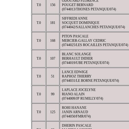
ODOUARD FLORENCE
T.0
156
POUGET BERNARD
(0744013/THONES PETANQUE/074)
SIFFREDI ANNE
T.0
181
SOCQUET DOMINIQUE
(0744042/SALLANCHES PETANQUE/074)
PITON PASCALE
T.0
168
MERCIER-GALLAY CEDRIC
(0744025/LES ROCAILLES PETANQUE/074)
BLANC SOLANGE
T.0
107
BERHAULT DIDIER
(0744019/UBE PETANQUE/074)
LANCE EDWIGE
T.0
51
RAPHOZ THIERRY
(0744031/LE BORNE PETANQUE/074)
LAPLACE JOCELYNE
T.0
99
RIANO ALAIN
(0744009/JP RUMILLY/074)
ROHI HANANE
T.0
125
JANIN ARNAUD
(0744050/FMR/074)
DHERIN PASCALE