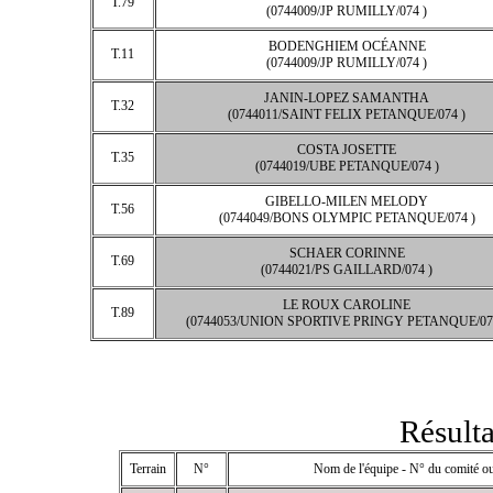
T.79
(0744009/JP RUMILLY/074 )
BODENGHIEM OCÉANNE
T.11
(0744009/JP RUMILLY/074 )
JANIN-LOPEZ SAMANTHA
T.32
(0744011/SAINT FELIX PETANQUE/074 )
COSTA JOSETTE
T.35
(0744019/UBE PETANQUE/074 )
GIBELLO-MILEN MELODY
T.56
(0744049/BONS OLYMPIC PETANQUE/074 )
SCHAER CORINNE
T.69
(0744021/PS GAILLARD/074 )
LE ROUX CAROLINE
T.89
(0744053/UNION SPORTIVE PRINGY PETANQUE/07
Résulta
Terrain
N°
Nom de l'équipe - N° du comité ou