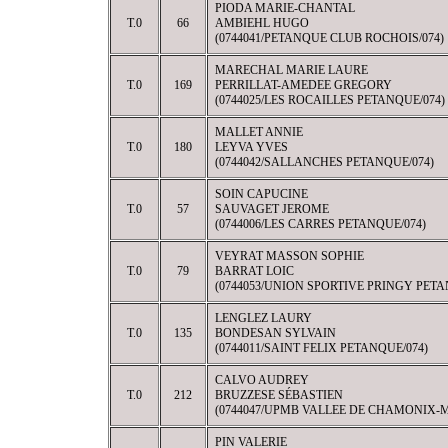
PIODA MARIE-CHANTAL
T.0
66
AMBIEHL HUGO
(0744041/PETANQUE CLUB ROCHOIS/074)
MARECHAL MARIE LAURE
T.0
169
PERRILLAT-AMEDEE GREGORY
(0744025/LES ROCAILLES PETANQUE/074)
MALLET ANNIE
T.0
180
LEYVA YVES
(0744042/SALLANCHES PETANQUE/074)
SOIN CAPUCINE
T.0
57
SAUVAGET JEROME
(0744006/LES CARRES PETANQUE/074)
VEYRAT MASSON SOPHIE
T.0
79
BARRAT LOIC
(0744053/UNION SPORTIVE PRINGY PETA
LENGLEZ LAURY
T.0
135
BONDESAN SYLVAIN
(0744011/SAINT FELIX PETANQUE/074)
CALVO AUDREY
T.0
212
BRUZZESE SÉBASTIEN
(0744047/UPMB VALLEE DE CHAMONIX-
PIN VALERIE