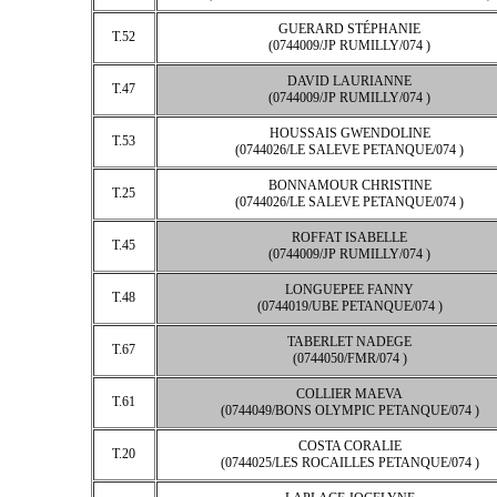
GUERARD STÉPHANIE
T.52
(0744009/JP RUMILLY/074 )
DAVID LAURIANNE
T.47
(0744009/JP RUMILLY/074 )
HOUSSAIS GWENDOLINE
T.53
(0744026/LE SALEVE PETANQUE/074 )
BONNAMOUR CHRISTINE
T.25
(0744026/LE SALEVE PETANQUE/074 )
ROFFAT ISABELLE
T.45
(0744009/JP RUMILLY/074 )
LONGUEPEE FANNY
T.48
(0744019/UBE PETANQUE/074 )
TABERLET NADEGE
T.67
(0744050/FMR/074 )
COLLIER MAEVA
T.61
(0744049/BONS OLYMPIC PETANQUE/074 )
COSTA CORALIE
T.20
(0744025/LES ROCAILLES PETANQUE/074 )