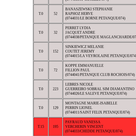
BANASZEWSKI STEPHANIE
T.0
52
RAPHOZ HERVE
(0744031/LE BORNE PETANQUE/074)
PERRET LYDIA
T.0
32
JACQUET ANDRE
(0744038/PETANQUE MAGLANCHARDE/07
SINKIEWICZ MELANIE
T.0
152
COUTET JEREMY
(0744015/LA VEYROLAINE PETANQUE/074
KOPPE EMMANUELLE
T.0
72
FILLION PAUL
(0744041/PETANQUE CLUB ROCHOIS/074)
LEBRES NICOLE
T.0
223
GUERREIRO SOBRAL SIM DIAMANTINO
(0744026/LE SALEVE PETANQUE/074)
MONTAGNE MARIE-ISABELLE
T.0
129
PERRIN LIONEL
(0744011/SAINT FELIX PETANQUE/074)
PAYRAUD VANESSA
T.15
195
VERCHERIN VINCENT
(0744033/CHEDDE PETANQUE/074)