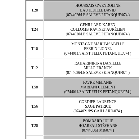
HOUSSAIS GWENDOLINE
T.28
DAUTEUILLE DAVID
(0744026/LE SALEVE PETANQUE/074 )
GENILLARD KAREN
T.24
COLLOMB-RAVINET AURÉLIEN
(0744026/LE SALEVE PETANQUE/074 )
MONTAGNE MARIE-ISABELLE
T.10
PERRIN LIONEL
(0744011/SAINT FELIX PETANQUE/074 )
RAHARINIRINA DANIELLE
T.12
MILLO FRANCK
(0744026/LE SALEVE PETANQUE/074 )
FAVRE MÉLANIE
T.58
MARIANI CLÉMENT
(0744011/SAINT FELIX PETANQUE/074 )
CORDIER LAURENCE
T.56
SAGE PATRICE
(0744021/PS GAILLARD/074 )
BOMBARD JULIE
T.20
HOAREAU STÉPHANE
(0744050/FMR/074 )