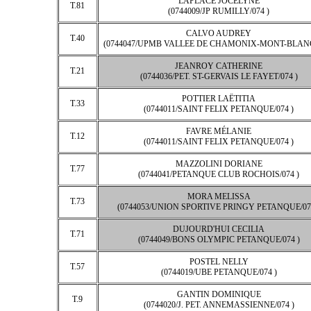
LAPLACE JOCELYNE
T.81
(0744009/JP RUMILLY/074 )
CALVO AUDREY
T.40
(0744047/UPMB VALLEE DE CHAMONIX-MONT-BLANC/
JEANROY CATHERINE
T.21
(0744036/PET. ST-GERVAIS LE FAYET/074 )
POTTIER LAËTITIA
T.33
(0744011/SAINT FELIX PETANQUE/074 )
FAVRE MÉLANIE
T.12
(0744011/SAINT FELIX PETANQUE/074 )
MAZZOLINI DORIANE
T.77
(0744041/PETANQUE CLUB ROCHOIS/074 )
MORA MELISSA
T.73
(0744053/UNION SPORTIVE PRINGY PETANQUE/07
DUJOURD'HUI CECILIA
T.71
(0744049/BONS OLYMPIC PETANQUE/074 )
POSTEL NELLY
T.57
(0744019/UBE PETANQUE/074 )
GANTIN DOMINIQUE
T.9
(0744020/J. PET. ANNEMASSIENNE/074 )