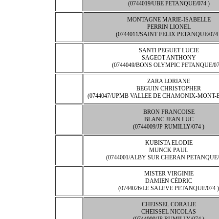
(0744019/UBE PETANQUE/074 )
MONTAGNE MARIE-ISABELLE
PERRIN LIONEL
(0744011/SAINT FELIX PETANQUE/074 
SANTI PEGUET LUCIE
SAGEOT ANTHONY
(0744049/BONS OLYMPIC PETANQUE/07
ZARA LORIANE
BEGUIN CHRISTOPHER
(0744047/UPMB VALLEE DE CHAMONIX-MONT-B
BRON FRANCOISE
BLANC JEAN LUC
(0744009/JP RUMILLY/074 )
KUBISTA ELODIE
MUNCK PAUL
(0744001/ALBY SUR CHERAN PETANQUE/0
MISTER VIRGINIE
DAMIEN CÉDRIC
(0744026/LE SALEVE PETANQUE/074 )
CHEISSEL CORALIE
CHEISSEL NICOLAS