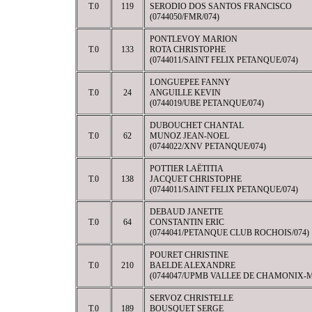
T.0
119
SERODIO DOS SANTOS FRANCISCO
(0744050/FMR/074)
PONTLEVOY MARION
T.0
133
ROTA CHRISTOPHE
(0744011/SAINT FELIX PETANQUE/074)
LONGUEPEE FANNY
T.0
24
ANGUILLE KEVIN
(0744019/UBE PETANQUE/074)
DUBOUCHET CHANTAL
T.0
62
MUNOZ JEAN-NOEL
(0744022/XNV PETANQUE/074)
POTTIER LAËTITIA
T.0
138
JACQUET CHRISTOPHE
(0744011/SAINT FELIX PETANQUE/074)
DEBAUD JANETTE
T.0
64
CONSTANTIN ERIC
(0744041/PETANQUE CLUB ROCHOIS/074)
POURET CHRISTINE
T.0
210
BAELDE ALEXANDRE
(0744047/UPMB VALLEE DE CHAMONIX-
SERVOZ CHRISTELLE
T.0
189
BOUSQUET SERGE