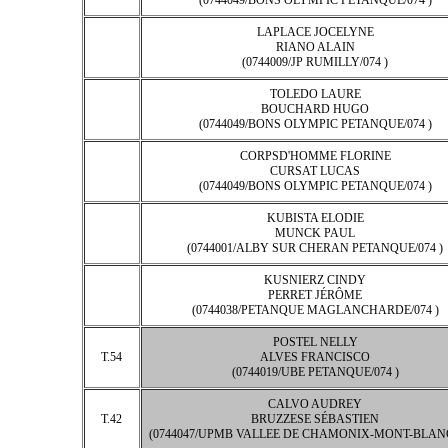
(0744049/BONS OLYMPIC PETANQUE/074 )
LAPLACE JOCELYNE
RIANO ALAIN
(0744009/JP RUMILLY/074 )
TOLEDO LAURE
BOUCHARD HUGO
(0744049/BONS OLYMPIC PETANQUE/074 )
CORPSD'HOMME FLORINE
CURSAT LUCAS
(0744049/BONS OLYMPIC PETANQUE/074 )
KUBISTA ELODIE
MUNCK PAUL
(0744001/ALBY SUR CHERAN PETANQUE/074 )
KUSNIERZ CINDY
PERRET JÉRÔME
(0744038/PETANQUE MAGLANCHARDE/074 )
POSTEL NELLY
T.54
ALVES FRANCISCO
(0744019/UBE PETANQUE/074 )
CALVO AUDREY
T.42
BRUZZESE SÉBASTIEN
(0744047/UPMB VALLEE DE CHAMONIX-MONT-BLANC/