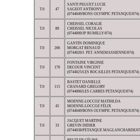
SANTI PEGUET LUCIE
T.0
47
SAGEOT ANTHONY
(0744049/BONS OLYMPIC PETANQUE/074)
CHEISSEL CORALIE
T.0
89
CHEISSEL NICOLAS
(0744009/JP RUMILLY/074)
GANTIN DOMINIQUE
T.0
206
MORGAT RENAUD
(0744020/J. PET. ANNEMASSIENNE/074)
FONTAINE VIRGINIE
T.0
170
DECOUR VINCENT
(0744025/LES ROCAILLES PETANQUE/074)
BASTET DANIELLE
T.0
115
CHANARD GREGORY
(0744006/LES CARRES PETANQUE/074)
MOENNE-LOCCOZ MATHILDA
T.0
45
MOENNE-LOCCOZ FÉLIX
(0744049/BONS OLYMPIC PETANQUE/074)
JACQUET MARTINE
T.0
33
GREVIN DIDIER
(0744038/PETANQUE MAGLANCHARDE/07