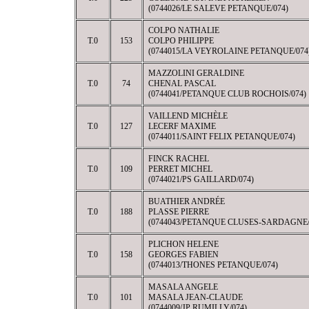
(0744026/LE SALEVE PETANQUE/074)
COLPO NATHALIE
T.0
153
COLPO PHILIPPE
(0744015/LA VEYROLAINE PETANQUE/074
MAZZOLINI GERALDINE
T.0
74
CHENAL PASCAL
(0744041/PETANQUE CLUB ROCHOIS/074)
VAILLEND MICHÈLE
T.0
127
LECERF MAXIME
(0744011/SAINT FELIX PETANQUE/074)
FINCK RACHEL
T.0
109
PERRET MICHEL
(0744021/PS GAILLARD/074)
BUATHIER ANDRÉE
T.0
188
PLASSE PIERRE
(0744043/PETANQUE CLUSES-SARDAGNE/
PLICHON HELENE
T.0
158
GEORGES FABIEN
(0744013/THONES PETANQUE/074)
MASALA ANGELE
T.0
101
MASALA JEAN-CLAUDE
(0744009/JP RUMILLY/074)