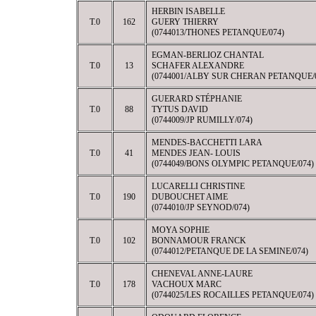
HERBIN ISABELLE
T.0
162
GUERY THIERRY
(0744013/THONES PETANQUE/074)
EGMAN-BERLIOZ CHANTAL
T.0
13
SCHAFER ALEXANDRE
(0744001/ALBY SUR CHERAN PETANQUE/
GUERARD STÉPHANIE
T.0
88
TYTUS DAVID
(0744009/JP RUMILLY/074)
MENDES-BACCHETTI LARA
T.0
41
MENDES JEAN- LOUIS
(0744049/BONS OLYMPIC PETANQUE/074)
LUCARELLI CHRISTINE
T.0
190
DUBOUCHET AIME
(0744010/JP SEYNOD/074)
MOYA SOPHIE
T.0
102
BONNAMOUR FRANCK
(0744012/PETANQUE DE LA SEMINE/074)
CHENEVAL ANNE-LAURE
T.0
178
VACHOUX MARC
(0744025/LES ROCAILLES PETANQUE/074)