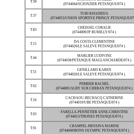
T.59
(0744044/SCIONZIER PETANQUE/074 )
TURI KHADIDJA
T.37
(0744053/UNION SPORTIVE PRINGY PETANQUE/07
CHEISSEL CORALIE
T.83
(0744009/JP RUMILLY/074 )
DA COSTA CLEMENTINE
T.15
(0744026/LE SALEVE PETANQUE/074 )
MARLIER LUDIVINE
T.44
(0744038/PETANQUE MAGLANCHARDE/074 )
GENILLARD KAREN
T.51
(0744026/LE SALEVE PETANQUE/074 )
PERRIER RACHEL
T.62
(0744001/ALBY SUR CHERAN PETANQUE/074 )
CACHAOU-BECHACQ CATHERINE
T.16
(0744019/UBE PETANQUE/074 )
FARELLA-PENNETIER ANNE-CHRISTINE
T.65
(0744013/THONES PETANQUE/074 )
CRAMPEL-MESSINA MARINE
T.91
(0744049/BONS OLYMPIC PETANQUE/074 )