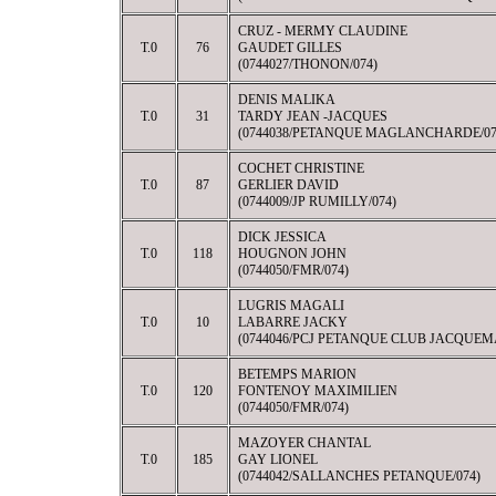
CRUZ - MERMY CLAUDINE
T.0
76
GAUDET GILLES
(0744027/THONON/074)
DENIS MALIKA
T.0
31
TARDY JEAN -JACQUES
(0744038/PETANQUE MAGLANCHARDE/07
COCHET CHRISTINE
T.0
87
GERLIER DAVID
(0744009/JP RUMILLY/074)
DICK JESSICA
T.0
118
HOUGNON JOHN
(0744050/FMR/074)
LUGRIS MAGALI
T.0
10
LABARRE JACKY
(0744046/PCJ PETANQUE CLUB JACQUEM
BETEMPS MARION
T.0
120
FONTENOY MAXIMILIEN
(0744050/FMR/074)
MAZOYER CHANTAL
T.0
185
GAY LIONEL
(0744042/SALLANCHES PETANQUE/074)