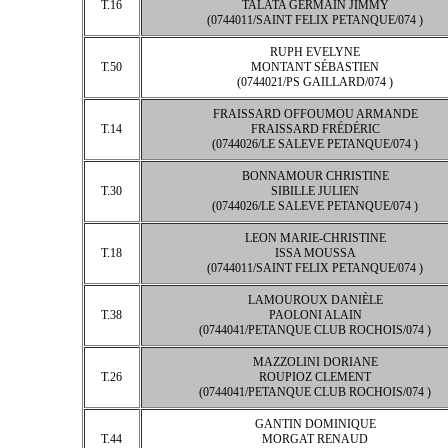
T.16
TALATA GERMAIN JIMMY
(0744011/SAINT FELIX PETANQUE/074 )
RUPH EVELYNE
T.50
MONTANT SÉBASTIEN
(0744021/PS GAILLARD/074 )
FRAISSARD OFFOUMOU ARMANDE
T.14
FRAISSARD FRÉDÉRIC
(0744026/LE SALEVE PETANQUE/074 )
BONNAMOUR CHRISTINE
T.30
SIBILLE JULIEN
(0744026/LE SALEVE PETANQUE/074 )
LEON MARIE-CHRISTINE
T.18
ISSA MOUSSA
(0744011/SAINT FELIX PETANQUE/074 )
LAMOUROUX DANIÈLE
T.38
PAOLONI ALAIN
(0744041/PETANQUE CLUB ROCHOIS/074 )
MAZZOLINI DORIANE
T.26
ROUPIOZ CLEMENT
(0744041/PETANQUE CLUB ROCHOIS/074 )
GANTIN DOMINIQUE
T.44
MORGAT RENAUD