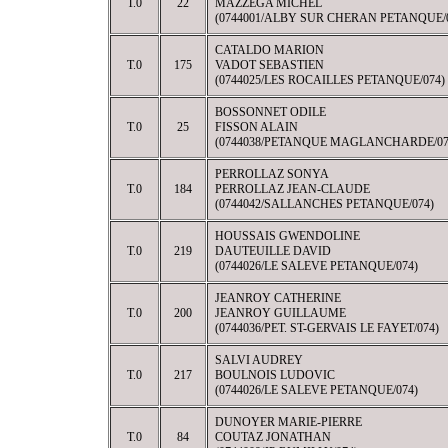
T.0
22
MAZZEGA MICHEL
(0744001/ALBY SUR CHERAN PETANQUE/
CATALDO MARION
T.0
175
VADOT SEBASTIEN
(0744025/LES ROCAILLES PETANQUE/074)
BOSSONNET ODILE
T.0
25
FISSON ALAIN
(0744038/PETANQUE MAGLANCHARDE/07
PERROLLAZ SONYA
T.0
184
PERROLLAZ JEAN-CLAUDE
(0744042/SALLANCHES PETANQUE/074)
HOUSSAIS GWENDOLINE
T.0
219
DAUTEUILLE DAVID
(0744026/LE SALEVE PETANQUE/074)
JEANROY CATHERINE
T.0
200
JEANROY GUILLAUME
(0744036/PET. ST-GERVAIS LE FAYET/074)
SALVI AUDREY
T.0
217
BOULNOIS LUDOVIC
(0744026/LE SALEVE PETANQUE/074)
DUNOYER MARIE-PIERRE
T.0
84
COUTAZ JONATHAN