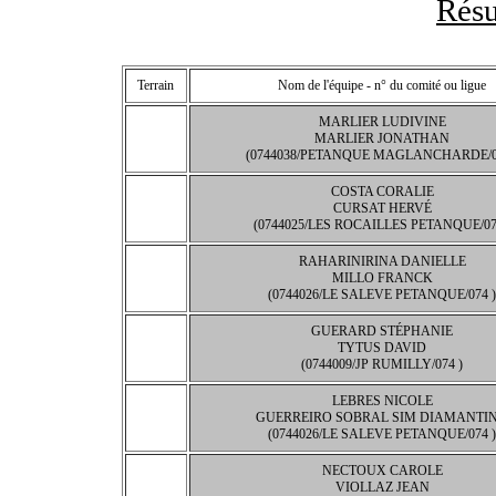
Résu
Terrain
Nom de l'équipe - n° du comité ou ligue
MARLIER LUDIVINE
MARLIER JONATHAN
(0744038/PETANQUE MAGLANCHARDE/07
COSTA CORALIE
CURSAT HERVÉ
(0744025/LES ROCAILLES PETANQUE/07
RAHARINIRINA DANIELLE
MILLO FRANCK
(0744026/LE SALEVE PETANQUE/074 )
GUERARD STÉPHANIE
TYTUS DAVID
(0744009/JP RUMILLY/074 )
LEBRES NICOLE
GUERREIRO SOBRAL SIM DIAMANTI
(0744026/LE SALEVE PETANQUE/074 )
NECTOUX CAROLE
VIOLLAZ JEAN