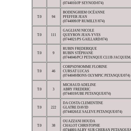
(0744010/JP SEYNOD/074)
BODENGHIEM OCÉANNE
T.0
94
PFEFFER JEAN
(0744009/JP RUMILLY/074)
GAGLIANI NICOLE
T.0
111
QUEYRON JEAN-YVES
(0744021/PS GAILLARD/074)
RUBIN FREDERIQUE
T.0
9
RUBIN STÉPHANE
(0744046/PCJ PETANQUE CLUB JACQUEM
CORPSD'HOMME FLORINE
T.0
46
CURSAT LUCAS
(0744049/BONS OLYMPIC PETANQUE/074)
MICHAUD ADELINE
T.0
3
ABRY FREDERIC
(0744019/UBE PETANQUE/074)
DA COSTA CLEMENTINE
T.0
222
GLATRE DAVID
(0744026/LE SALEVE PETANQUE/074)
OUAZZANI HOUDA
T.0
38
CHALOT CHRISTOPHE
(0744001/ALBY SUR CHERAN PETANQUE/