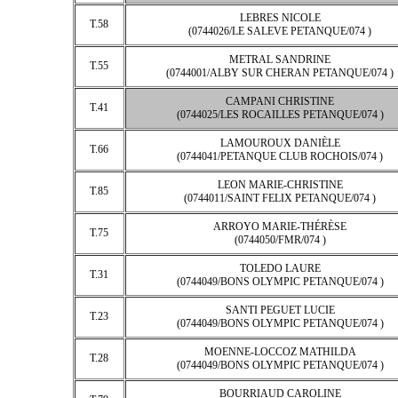
LEBRES NICOLE
T.58
(0744026/LE SALEVE PETANQUE/074 )
METRAL SANDRINE
T.55
(0744001/ALBY SUR CHERAN PETANQUE/074 )
CAMPANI CHRISTINE
T.41
(0744025/LES ROCAILLES PETANQUE/074 )
LAMOUROUX DANIÈLE
T.66
(0744041/PETANQUE CLUB ROCHOIS/074 )
LEON MARIE-CHRISTINE
T.85
(0744011/SAINT FELIX PETANQUE/074 )
ARROYO MARIE-THÉRÈSE
T.75
(0744050/FMR/074 )
TOLEDO LAURE
T.31
(0744049/BONS OLYMPIC PETANQUE/074 )
SANTI PEGUET LUCIE
T.23
(0744049/BONS OLYMPIC PETANQUE/074 )
MOENNE-LOCCOZ MATHILDA
T.28
(0744049/BONS OLYMPIC PETANQUE/074 )
BOURRIAUD CAROLINE