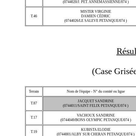
(0744020/J. PET. ANNEMASSIENNE/074 )
MISTER VIRGINIE
T.46
DAMIEN CÉDRIC
(0744026/LE SALEVE PETANQUE/074 )
Résul
(Case Grisée
Terrain
Nom de l'équipe - N° du comité ou ligue
JACQUET SANDRINE
T.87
(0744011/SAINT FELIX PETANQUE/074 )
VACHOUX SANDRINE
T.17
(0744049/BONS OLYMPIC PETANQUE/074 )
KUBISTA ELODIE
T.19
(0744001/ALBY SUR CHERAN PETANQUE/074 )