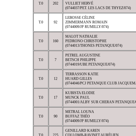
T.0
202
VULLIET HERVÉ
(0744037/PET. LES LACS DE THYEZ/074)
LEBOSSE CÉLINE
T.0
92
ZIMMERMANN ROMAIN
(0744009/JP RUMILLY/074)
MALOT NATHALIE
T.0
160
PEDRONO CHRISTOPHE
(0744013/THONES PETANQUE/074)
PETREL AUGUSTINE
T.0
7
BETSCH PHILIPPE
(0744019/UBE PETANQUE/074)
TERRASSON KATIE
T.0
12
HUARD GILLES
(0744046/PCJ PETANQUE CLUB JACQUEM
KUBISTA ELODIE
T.0
17
MUNCK PAUL
(0744001/ALBY SUR CHERAN PETANQUE/
METRAL LOUNA
T.0
90
BUFFAZ THÉO
(0744009/JP RUMILLY/074)
GENILLARD KAREN
T.0
225
COLLOMB-RAVINET AURÉLIEN