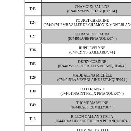
CHAMOUX PAULINE
T.43
(0744022/XNV PETANQUE/074 )
POURET CHRISTINE
T.24
(0744047/UPMB VALLEE DE CHAMONIX-MONT-BLANC/
LEFRANCOIS LAURA
T.27
(0744019/UBE PETANQUE/074 )
RUPH EVELYNE
T.36
(0744021/PS GAILLARD/074 )
DETRY CORINNE
T.63
(0744025/LES ROCAILLES PETANQUE/074 )
MADDALENA MICHÈLE
T.29
(0744015/LA VEYROLAINE PETANQUE/074 )
FALCOZ ANNIE
T.39
(0744011/SAINT FELIX PETANQUE/074 )
THOME MARYLINE
T.49
(0744009/JP RUMILLY/074 )
BILLON GALLAND CELIA
T.13
(0744001/ALBY SUR CHERAN PETANQUE/074 )
DAUMONT ESTELLE