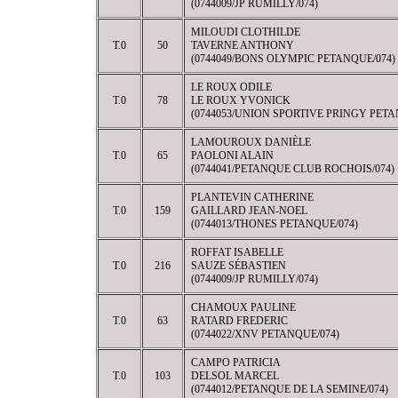
(0744009/JP RUMILLY/074)
MILOUDI CLOTHILDE
T.0
50
TAVERNE ANTHONY
(0744049/BONS OLYMPIC PETANQUE/074)
LE ROUX ODILE
T.0
78
LE ROUX YVONICK
(0744053/UNION SPORTIVE PRINGY PETA
LAMOUROUX DANIÈLE
T.0
65
PAOLONI ALAIN
(0744041/PETANQUE CLUB ROCHOIS/074)
PLANTEVIN CATHERINE
T.0
159
GAILLARD JEAN-NOEL
(0744013/THONES PETANQUE/074)
ROFFAT ISABELLE
T.0
216
SAUZE SÉBASTIEN
(0744009/JP RUMILLY/074)
CHAMOUX PAULINE
T.0
63
RATARD FREDERIC
(0744022/XNV PETANQUE/074)
CAMPO PATRICIA
T.0
103
DELSOL MARCEL
(0744012/PETANQUE DE LA SEMINE/074)