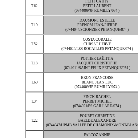
PETIT CATHY
T.62
PETIT LAURENT
(0744009/JP RUMILLY/074 )
DAUMONT ESTELLE
T.10
PRENOM JEAN-PIERRE
(0744044/SCIONZIER PETANQUE/074 )
COSTA CORALIE
T.52
CURSAT HERVÉ
(0744025/LES ROCAILLES PETANQUE/074 )
POTTIER LAËTITIA
T.18
JACQUET CHRISTOPHE
(0744011/SAINT FELIX PETANQUE/074 )
BRON FRANCOISE
T.60
BLANC JEAN LUC
(0744009/JP RUMILLY/074 )
FINCK RACHEL
T.34
PERRET MICHEL
(0744021/PS GAILLARD/074 )
POURET CHRISTINE
T.22
BAELDE ALEXANDRE
(0744047/UPMB VALLEE DE CHAMONIX-MONT-BLANC/
FALCOZ ANNIE