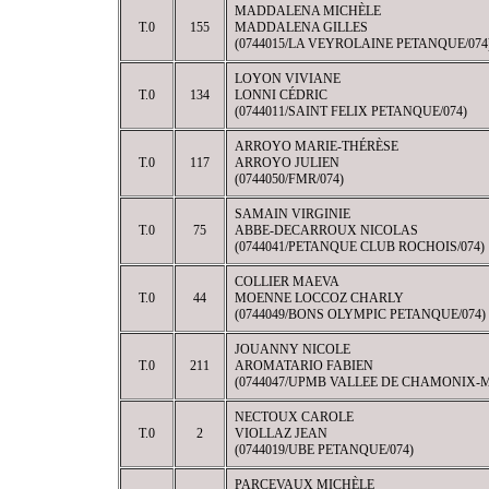
MADDALENA MICHÈLE
T.0
155
MADDALENA GILLES
(0744015/LA VEYROLAINE PETANQUE/074
LOYON VIVIANE
T.0
134
LONNI CÉDRIC
(0744011/SAINT FELIX PETANQUE/074)
ARROYO MARIE-THÉRÈSE
T.0
117
ARROYO JULIEN
(0744050/FMR/074)
SAMAIN VIRGINIE
T.0
75
ABBE-DECARROUX NICOLAS
(0744041/PETANQUE CLUB ROCHOIS/074)
COLLIER MAEVA
T.0
44
MOENNE LOCCOZ CHARLY
(0744049/BONS OLYMPIC PETANQUE/074)
JOUANNY NICOLE
T.0
211
AROMATARIO FABIEN
(0744047/UPMB VALLEE DE CHAMONIX-
NECTOUX CAROLE
T.0
2
VIOLLAZ JEAN
(0744019/UBE PETANQUE/074)
PARCEVAUX MICHÈLE