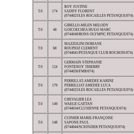
ROY JUSTINE
T.0
174
SADDY FLORENT
(0744025/LES ROCAILLES PETANQUE/074)
GIBELLO-MILEN MELODY
T.0
48
GOICOECHEA HUGO MARC
(0744049/BONS OLYMPIC PETANQUE/074)
MAZZOLINI DORIANE
T.0
68
ROUPIOZ CLEMENT
(0744041/PETANQUE CLUB ROCHOIS/074)
GERMAIN STEPHANIE
T.0
124
FONTENOY THIERRY
(0744050/FMR/074)
PERRILLAT-AMEDEE KARINE
T.0
179
PERRILLIAT AMEDEE LUCA
(0744025/LES ROCAILLES PETANQUE/074)
CHEVALIER LEA
T.0
149
WAEGE GAËTAN
(0744034/CLUSIENNE PETANQUE/074)
CUINIER MARIE-FRANÇOISE
T.0
148
SAPONE PAUL
(0744044/SCIONZIER PETANQUE/074)